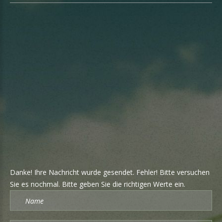
WIR FREUEN UNS AUF IHRE
KONTAKTAUFNAHME
Tel.:
02857 / 2221
Mobil:
0676 / 87077 1112
Fax:
manfred@kuttner.co.at
Danke! Ihre Nachricht wurde gesendet.
Fehler! Bitte versuchen
Sie es nochmal.
Bitte geben Sie die richtigen Werte ein.