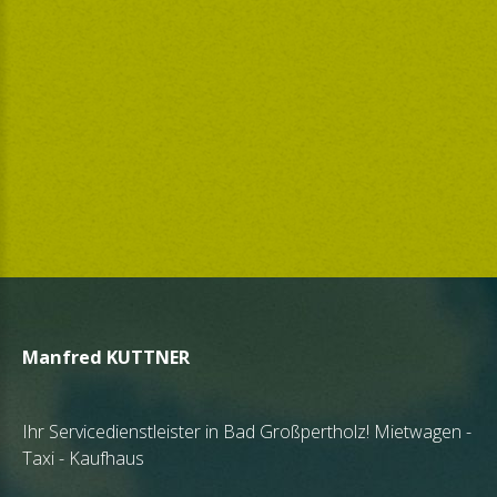
Wir wünschen Ihnen eine schöne Zeit und alles Gute.
Ihre Elfriede Hasel und Ihr Josef Ferchenbauer,
Rindlberg.“
Elfriede
Hasel
Manfred
KUTTNER
Ihr Servicedienstleister in Bad Großpertholz! Mietwagen -
Taxi - Kaufhaus