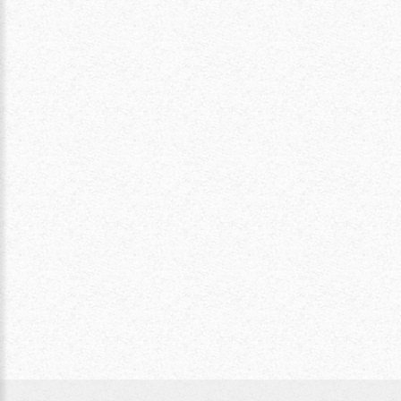
Seit 1908 ist es in der Familie Kuttner
Tradition, die Bevölkerung der Gemeinde
Bad Großpertholz als Nahversorger zu
unterstützen – und das mit großem
Engagement.
Personentransport
Personentransport wie Taxi, Schulbus,
Ausflug, Abholung für das Kurhotel etc.
Diese Dienstleistung und noch viele weitere
erhlaten Sie bei Kuttner Transport.