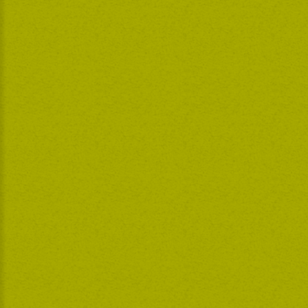
„Ein herzliches Dankeschön möchten wir hiermit
einmal sagen, denn was die Familie Kuttner und ihr
Team für uns seit knapp einem Jahr getan haben,
übertrifft jeden normalen Service.
Vielen, vielen Dank für Ihre ständige
Einsatzbereitschaft, Ihre Freundlichkeit und Ihre
Hilfsbereitschaft!
Danke für jede Gefälligkeit, die Sie für uns tun, denn
ohne Ihre Hilfe, könnten wir den Alltag nach dieser
schweren Erkrankung nicht bewältigen!
Bleiben Sie und Ihre Mitarbeiter schön gesund und wir
sind sehr froh, dass es Sie gibt!